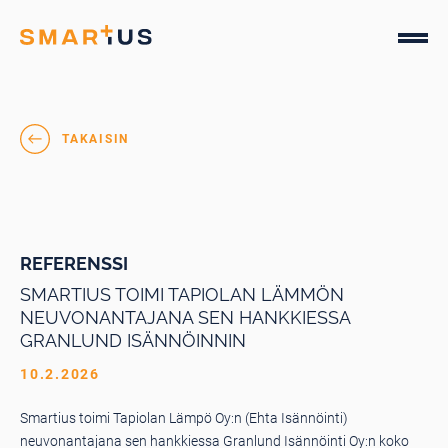
Hyppää
sisältöön
Smartius
TAKAISIN
REFERENSSI
SMARTIUS TOIMI TAPIOLAN LÄMMÖN
NEUVONANTAJANA SEN HANKKIESSA
GRANLUND ISÄNNÖINNIN
10.2.2026
Smartius toimi Tapiolan Lämpö Oy:n (Ehta Isännöinti)
neuvonantajana sen hankkiessa Granlund Isännöinti Oy:n koko