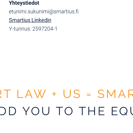
Yhteystiedot
etunimi.sukunimi@smartius.fi
Smartius Linkedin
Y-tunnus: 2597204-1
T LAW + US = SMA
ADD YOU TO THE EQ