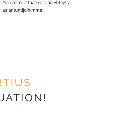
Älä epäröi ottaa suoraan yhteyttä
asiantuntijoihimme
RTIUS
UATION!