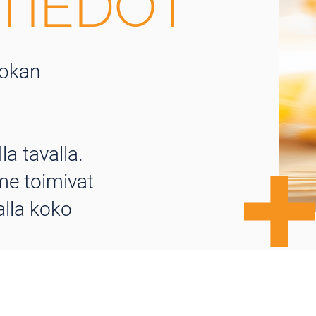
TIEDOT
uokan
a tavalla.
e toimivat
alla koko