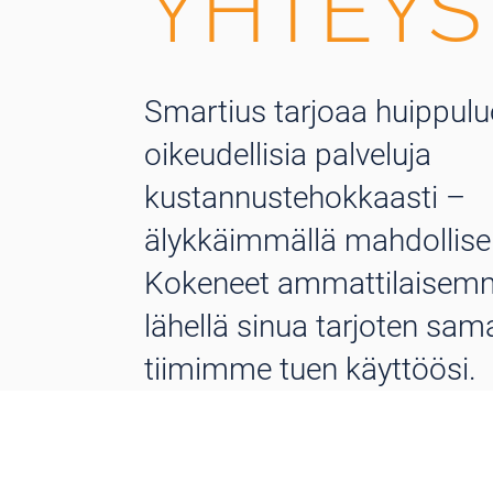
YHTEYS
Smartius tarjoaa huippul
oikeudellisia palveluja
kustannustehokkaasti –
älykkäimmällä mahdollisell
Kokeneet ammattilaisemm
lähellä sinua tarjoten sam
tiimimme tuen käyttöösi.