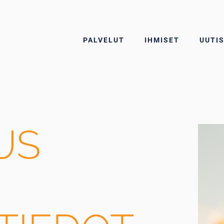
martius
PALVELUT
IHMISET
UUTI
US