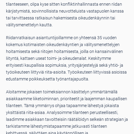
tilanteeseen, olipa kyse sitten konfliktinhallinnasta ennen riidan
kärjistymistä, sovinnollisista neuvotteluista vastapuolen kanssa
tai tarvittaessa ratkaisun hakemisesta oikeudenkäynnin tai
välitysmenettelyn kautta.
Riidanratkaisun asiantuntijoillamme on yhteensä 35 vuoden
kokemus kotimaisten oikeudenkäyntien ja välitysmenettelyjen
hoitamisesta sekä riitojen hoitamisesta, joilla on kansainvälinen
liityntä, kattaen useat toimi- ja oikeudenalat. Keskitymme
erityisesti kaupallisia sopimuksia, yritysjärjestelyjä sekä yhtiö- ja
työoikeuteen liittyviä riita-asioita. Työoikeuteen liittyvissä asioissa
edustamme poikkeuksetta työnantajapuolta.
Aloitamme jokaisen toimeksiannon käsittelyn ymmärtämällä
asiakkaamme liiketoiminnan, prioriteetit ja laajemman kaupallisen
tilanteen. Tämä ymmärrys ohjaa tapaamme lähestyä jokaista
yksittäistä riita-asiaa. Analysoimme tilanteen perusteellisesti,
laadimme asiakkaan tavoitteisiin räätälöidyn selkeän strategian ja
tarkistamme lähestymistapaamme jatkuvasti tilanteen
kehittyessä, säilyttäen aina käytännöllisen ja